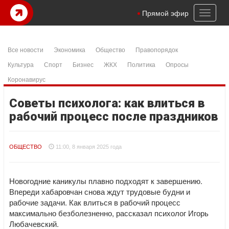
Toggl
Прямой эфир
naviga
Все новости
Экономика
Общество
Правопорядок
Культура
Спорт
Бизнес
ЖКХ
Политика
Опросы
Коронавирус
Советы психолога: как влиться в
рабочий процесс после праздников
ОБЩЕСТВО
11:00, 8 января 2025 года
Новогодние каникулы плавно подходят к завершению.
Впереди хабаровчан снова ждут трудовые будни и
рабочие задачи. Как влиться в рабочий процесс
максимально безболезненно, рассказал психолог Игорь
Любачевский.