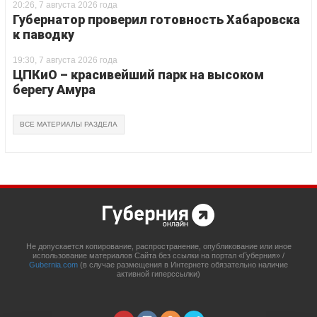
20:26, 7 августа 2026 года
Губернатор проверил готовность Хабаровска
к паводку
19:30, 7 августа 2026 года
ЦПКиО – красивейший парк на высоком
берегу Амура
ВСЕ МАТЕРИАЛЫ РАЗДЕЛА
Не допускается копирование, распространение, опубликование или иное
использование материалов Сайта без ссылки на портал «Губерния» /
Gubernia.com
(в случае размещения в Интернете обязательно наличие
активной гиперссылки)