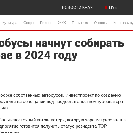
НОВОСТИ КРАЯ
LIVE
Культура
Спорт
Бизнес
ЖКХ
Политика
Опросы
Коронавир
обусы начнут собирать
ае в 2024 году
 сборке собственных автобусов. Инвестпроект по созданию
обсудили на совещании под председательством губернатора
ния».
Дальневосточный автокластер», которую зарегистрировали в
едприятие готовится получить статус резидента ТОР
акитное».