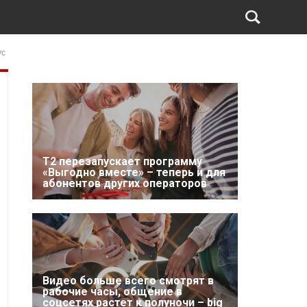
ус
Т2 перезапускает программу
«Выгодно вместе» – теперь и для
абонентов других операторов
Видео больше всего смотрят в
рабочие часы, общение в
соцсетях растет к полуночи – big