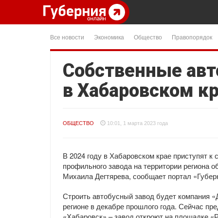
Все новости
Экономика
Общество
Правопорядок
Собственные авт
в Хабаровском кр
ОБЩЕСТВО
10:01, 1 марта 2023 года
В 2024 году в Хабаровском крае приступят к
профильного завода на территории региона 
Михаила Дегтярева, сообщает портал «Губер
Строить автобусный завод будет компания «
регионе в декабре прошлого года. Сейчас пр
«Хабаровск» – завод откроют на площадке «Р