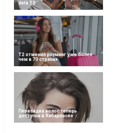
data T2
Т2 отменил роуминг уже более
чем в 70 странах
Пересадка волос теперь
доступна в Хабаровске