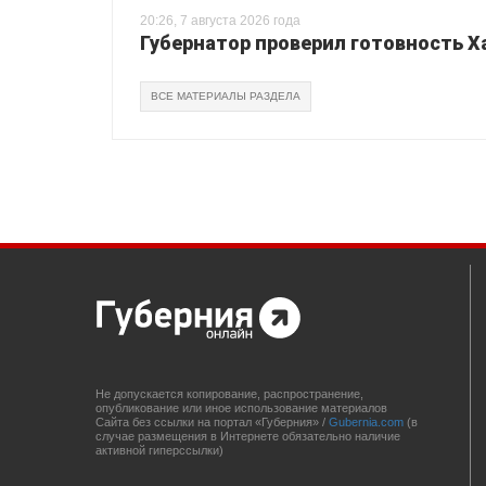
20:26, 7 августа 2026 года
Губернатор проверил готовность Х
ВСЕ МАТЕРИАЛЫ РАЗДЕЛА
Не допускается копирование, распространение,
опубликование или иное использование материалов
Сайта без ссылки на портал «Губерния» /
Gubernia.com
(в
случае размещения в Интернете обязательно наличие
активной гиперссылки)