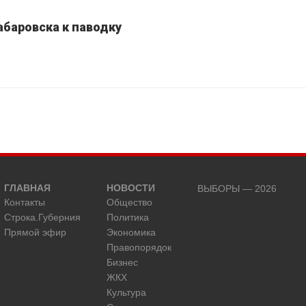
абаровска к паводку
ГЛАВНАЯ
НОВОСТИ
ВЫБОРЫ — 2026
Контакты
Общество
Строка.Губерния
Политика
Прямой эфир
Экономика
Правопорядок
Бизнес
ЖКХ
Культура