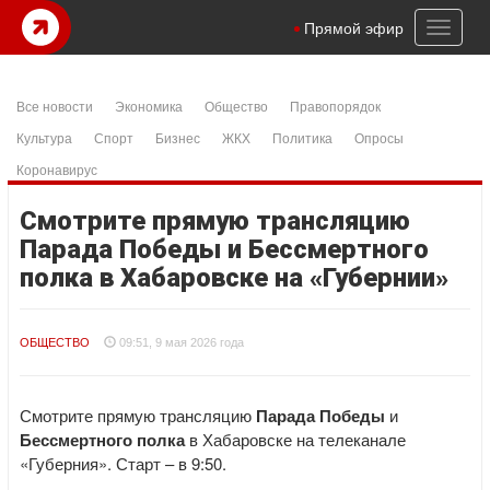
Toggl
Прямой эфир
naviga
Все новости
Экономика
Общество
Правопорядок
Культура
Спорт
Бизнес
ЖКХ
Политика
Опросы
Коронавирус
Смотрите прямую трансляцию
Парада Победы и Бессмертного
полка в Хабаровске на «Губернии»
ОБЩЕСТВО
09:51, 9 мая 2026 года
Смотрите прямую трансляцию
Парада Победы
и
Бессмертного полка
в Хабаровске на телеканале
«Губерния». Старт – в 9:50.