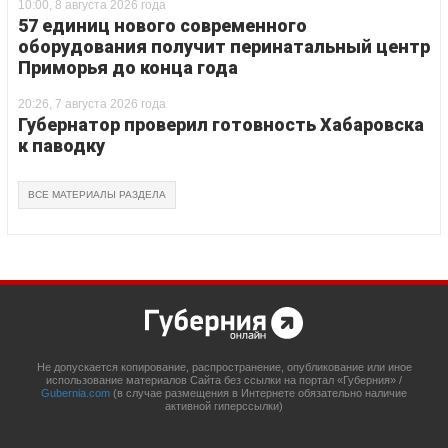
10:00, 8 августа 2026 года
57 единиц нового современного
оборудования получит перинатальный центр
Приморья до конца года
20:26, 7 августа 2026 года
Губернатор проверил готовность Хабаровска
к паводку
ВСЕ МАТЕРИАЛЫ РАЗДЕЛА
Не допускается копирование, распространение, опубликование или иное
использование материалов Сайта без ссылки на портал «Губерния» /
Gubernia.com
(в случае размещения в Интернете обязательно наличие
активной гиперссылки)