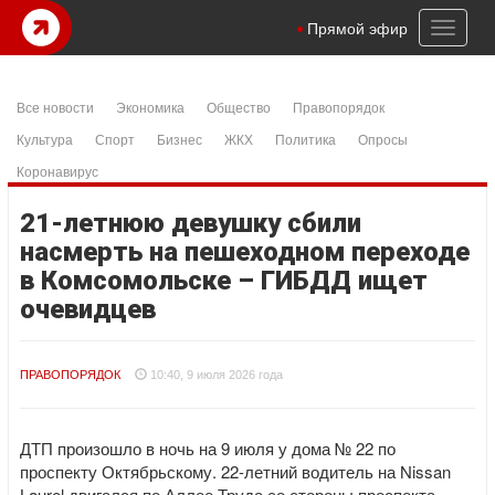
Toggl
Прямой эфир
naviga
Все новости
Экономика
Общество
Правопорядок
Культура
Спорт
Бизнес
ЖКХ
Политика
Опросы
Коронавирус
21-летнюю девушку сбили
насмерть на пешеходном переходе
в Комсомольске – ГИБДД ищет
очевидцев
ПРАВОПОРЯДОК
10:40, 9 июля 2026 года
ДТП произошло в ночь на 9 июля у дома № 22 по
проспекту Октябрьскому. 22-летний водитель на Nissan
Laurel двигался по Аллее Труда со стороны проспекта