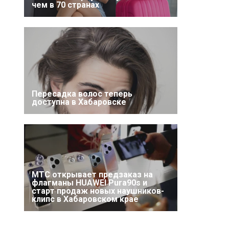
чем в 70 странах
Пересадка волос теперь
доступна в Хабаровске
МТС открывает предзаказ на
флагманы HUAWEI Pura90s и
старт продаж новых наушников-
клипс в Хабаровском крае