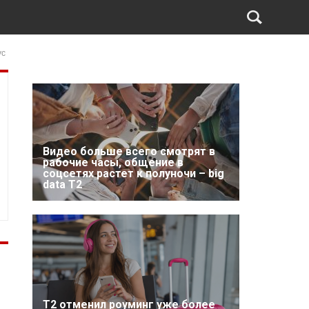
ус
Видео больше всего смотрят в
рабочие часы, общение в
соцсетях растет к полуночи – big
data T2
Т2 отменил роуминг уже более