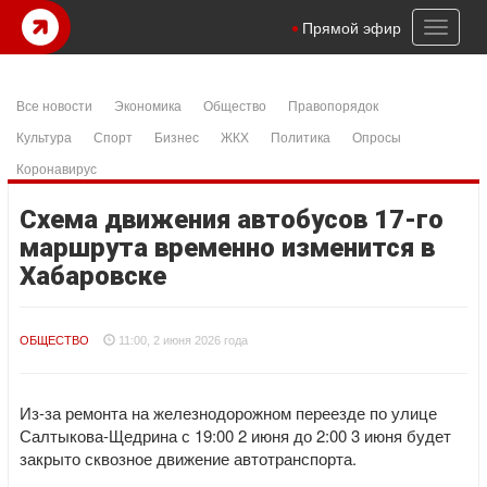
Toggl
Прямой эфир
naviga
Все новости
Экономика
Общество
Правопорядок
Культура
Спорт
Бизнес
ЖКХ
Политика
Опросы
Коронавирус
Схема движения автобусов 17-го
маршрута временно изменится в
Хабаровске
ОБЩЕСТВО
11:00, 2 июня 2026 года
Из-за ремонта на железнодорожном переезде по улице
Салтыкова-Щедрина с 19:00 2 июня до 2:00 3 июня будет
закрыто сквозное движение автотранспорта.