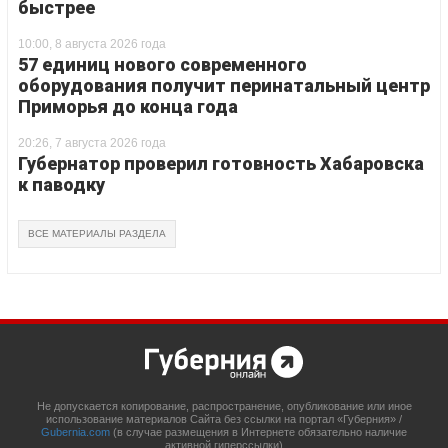
быстрее
10:00, 8 августа 2026 года
57 единиц нового современного
оборудования получит перинатальный центр
Приморья до конца года
20:26, 7 августа 2026 года
Губернатор проверил готовность Хабаровска
к паводку
ВСЕ МАТЕРИАЛЫ РАЗДЕЛА
Не допускается копирование, распространение, опубликование или иное
использование материалов Сайта без ссылки на портал «Губерния» /
Gubernia.com
(в случае размещения в Интернете обязательно наличие
активной гиперссылки)