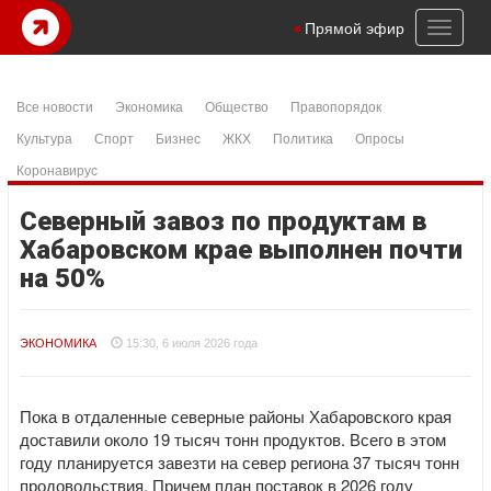
Toggl
Прямой эфир
naviga
Все новости
Экономика
Общество
Правопорядок
Культура
Спорт
Бизнес
ЖКХ
Политика
Опросы
Коронавирус
Северный завоз по продуктам в
Хабаровском крае выполнен почти
на 50%
ЭКОНОМИКА
15:30, 6 июля 2026 года
Пока в отдаленные северные районы Хабаровского края
доставили около 19 тысяч тонн продуктов. Всего в этом
году планируется завезти на север региона 37 тысяч тонн
продовольствия. Причем план поставок в 2026 году