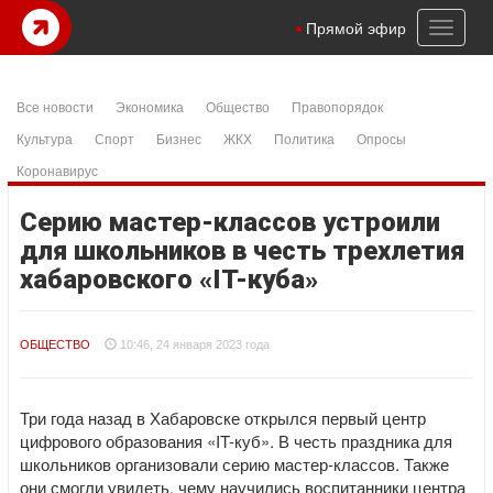
Toggl
Прямой эфир
naviga
Все новости
Экономика
Общество
Правопорядок
Культура
Спорт
Бизнес
ЖКХ
Политика
Опросы
Коронавирус
Серию мастер-классов устроили
для школьников в честь трехлетия
хабаровского «IT-куба»
ОБЩЕСТВО
10:46, 24 января 2023 года
Три года назад в Хабаровске открылся первый центр
цифрового образования «IT-куб». В честь праздника для
школьников организовали серию мастер-классов. Также
они смогли увидеть, чему научились воспитанники центра