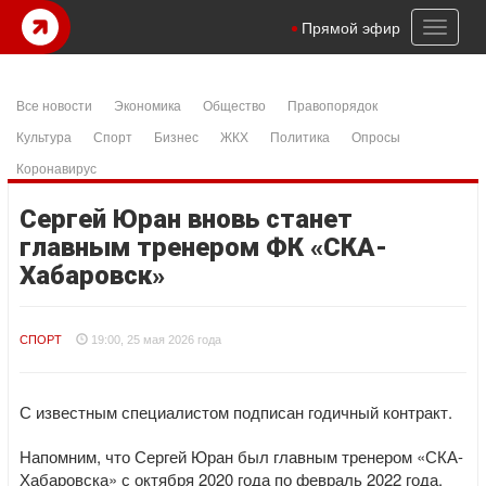
Toggl
Прямой эфир
naviga
Все новости
Экономика
Общество
Правопорядок
Культура
Спорт
Бизнес
ЖКХ
Политика
Опросы
Коронавирус
Сергей Юран вновь станет
главным тренером ФК «СКА-
Хабаровск»
СПОРТ
19:00, 25 мая 2026 года
С известным специалистом подписан годичный контракт.
Напомним, что Сергей Юран был главным тренером «СКА-
Хабаровска» с октября 2020 года по февраль 2022 года.