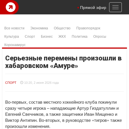
Toggl
Прямой эфир
naviga
Все новости
Экономика
Общество
Правопорядок
Культура
Спорт
Бизнес
ЖКХ
Политика
Опросы
Коронавирус
Серьезные перемены произошли в
хабаровском «Амуре»
СПОРТ
10:20, 2 июня 2026 года
Во-первых, состав местного хоккейного клуба покинули
сразу четыре игрока – нападающие Артур Гиздатуллин и
Евгений Свечников, а также защитники Иван Мищенко и
Виктор Антипин. Во-вторых, в руководстве «тигров» также
произошли изменения.