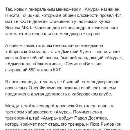
Так, новым генеральным менеджером «Амура» назначен
Никита Точицкий, который в общей сложности провел 431
матч в КХЛ и дважды становился участником Кубка
Вызова МХЛ. Ранее он два сезона подряд занимал пост
заместителя генерального менеджера «тигров».
А новым заместителем генерального менеджера
хабаровской команды стал Дмитрий Лугин – воспитанник
местной хоккейной школы, бывший нападающий «Амура»,
«Адмирала», «Локомотива», «Сочи» и «Витязя»,
сыгравший 552 матча в КХЛ.
В свою очередь, теперь уже бывший генменеджер черно-
оранжевых Олег Филимонов покинул свой пост, но ему
предложена другая должность в хабаровском клубе.
Между тем Александр Андриевский остался главным
тренером хабаровского «Амура». Помимо него в
тренерский штаб «Амура» войдут Павел Десятков,
который займет пост старшего тренера, и Яков Рылов (он
продолжит заниматься работой с защитниками). Отметим,