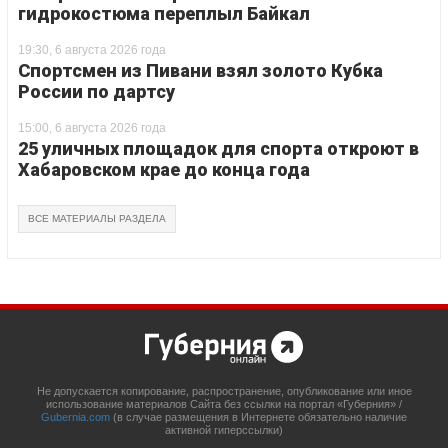
гидрокостюма переплыл Байкал
19:30, 6 августа 2026 года
Спортсмен из Пивани взял золото Кубка
России по дартсу
15:00, 6 августа 2026 года
25 уличных площадок для спорта откроют в
Хабаровском крае до конца года
ВСЕ МАТЕРИАЛЫ РАЗДЕЛА
Не допускается копирование, распространение, опубликование или иное
использование материалов Сайта без ссылки на портал «Губерния» /
Gubernia.com
(в случае размещения в Интернете обязательно наличие
активной гиперссылки)