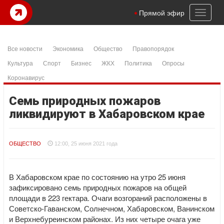
Toggl
Прямой эфир
naviga
Все новости
Экономика
Общество
Правопорядок
Культура
Спорт
Бизнес
ЖКХ
Политика
Опросы
Коронавирус
Семь природных пожаров
ликвидируют в Хабаровском крае
ОБЩЕСТВО
12:00, 25 июня 2021 года
В Хабаровском крае по состоянию на утро 25 июня
зафиксировано семь природных пожаров на общей
площади в 223 гектара. Очаги возгораний расположены в
Советско-Гаванском, Солнечном, Хабаровском, Ванинском
и Верхнебуреинском районах. Из них четыре очага уже