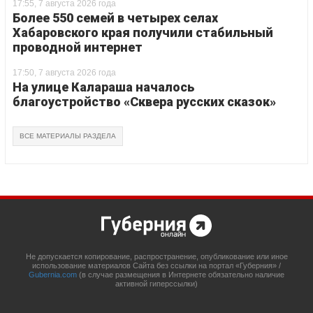
17:55, 7 августа 2026 года
Более 550 семей в четырех селах
Хабаровского края получили стабильный
проводной интернет
17:50, 7 августа 2026 года
На улице Калараша началось
благоустройство «Сквера русских сказок»
ВСЕ МАТЕРИАЛЫ РАЗДЕЛА
Не допускается копирование, распространение, опубликование или иное
использование материалов Сайта без ссылки на портал «Губерния» /
Gubernia.com
(в случае размещения в Интернете обязательно наличие
активной гиперссылки)