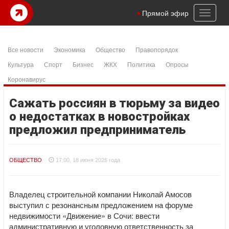
Toggl
Прямой эфир
naviga
Все новости
Экономика
Общество
Правопорядок
Культура
Спорт
Бизнес
ЖКХ
Политика
Опросы
Коронавирус
Сажать россиян в тюрьму за видео
о недостатках в новостройках
предложил предприниматель
ОБЩЕСТВО
17:00, 18 июня 2026 года
Владелец строительной компании Николай Амосов
выступил с резонансным предложением на форуме
недвижимости «Движение» в Сочи: ввести
административную и уголовную ответственность за