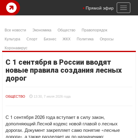
Toggl
Прямой эфир
naviga
Все новости
Экономика
Общество
Правопорядок
Культура
Спорт
Бизнес
ЖКХ
Политика
Опросы
Коронавирус
С 1 сентября в России вводят
новые правила создания лесных
дорог
ОБЩЕСТВО
13:30, 7 июля 2026 года
С 1 сентября 2026 года вступает в силу закон,
дополняющий Лесной кодекс новой главой о лесных
дорогах. Документ закрепляет само понятие «лесные
дороги», а также разделяет их по назначению: