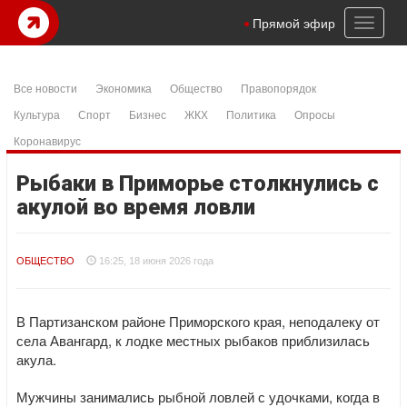
Toggl
Прямой эфир
naviga
Все новости
Экономика
Общество
Правопорядок
Культура
Спорт
Бизнес
ЖКХ
Политика
Опросы
Коронавирус
Рыбаки в Приморье столкнулись с
акулой во время ловли
ОБЩЕСТВО
16:25, 18 июня 2026 года
В Партизанском районе Приморского края, неподалеку от
села Авангард, к лодке местных рыбаков приблизилась
акула.
Мужчины занимались рыбной ловлей с удочками, когда в