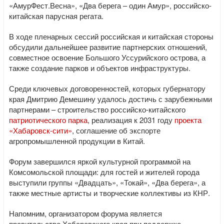
«АмурФест.Весна», «Два берега – один Амур», российско-
китайская парусная регата.
В ходе пленарных сессий российская и китайская стороны
обсудили дальнейшее развитие партнерских отношений,
совместное освоение Большого Уссурийского острова, а
также создание парков и объектов инфраструктуры.
Среди ключевых договоренностей, которых губернатору
края Дмитрию Демешину удалось достичь с зарубежными
партнерами – строительство российско-китайского
патриотического парка
, реализация к 2031 году
проекта
«Хабаровск-сити»
, соглашение об экспорте
агропромышленной продукции в Китай.
Форум завершился яркой культурной программой на
Комсомольской площади: для гостей и жителей города
выступили группы «Двадцать», «Токай», «Два берега», а
также местные артисты и творческие коллективы из КНР.
Напомним, организатором форума является
правительство Хабаровского края при поддержке