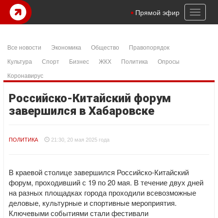
Toggl
Прямой эфир
naviga
Все новости
Экономика
Общество
Правопорядок
Культура
Спорт
Бизнес
ЖКХ
Политика
Опросы
Коронавирус
Российско-Китайский форум
завершился в Хабаровске
ПОЛИТИКА
21:30, 20 мая 2025 года
В краевой столице завершился Российско-Китайский
форум, проходивший с 19 по 20 мая. В течение двух дней
на разных площадках города проходили всевозможные
деловые, культурные и спортивные мероприятия.
Ключевыми событиями стали фестивали