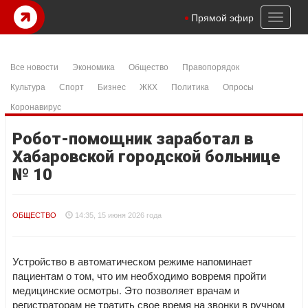
Toggl
Прямой эфир
naviga
Все новости
Экономика
Общество
Правопорядок
Культура
Спорт
Бизнес
ЖКХ
Политика
Опросы
Коронавирус
Робот-помощник заработал в
Хабаровской городской больнице
№ 10
ОБЩЕСТВО
14:35, 15 июня 2026 года
Устройство в автоматическом режиме напоминает
пациентам о том, что им необходимо вовремя пройти
медицинские осмотры. Это позволяет врачам и
регистраторам не тратить свое время на звонки в ручном