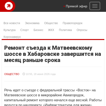
Toggl
Прямой эфир
naviga
Все новости
Экономика
Общество
Правопорядок
Культура
Спорт
Бизнес
ЖКХ
Политика
Опросы
Коронавирус
Ремонт съезда к Матвеевскому
шоссе в Хабаровске завершится на
месяц раньше срока
ОБЩЕСТВО
10:55, 18 июня 2026 года
Речь идет о съезде с федеральной трассы «Восток» на
Матвеевское шоссе в микрорайоне Авиагородок,
капитальный ремонт которого начался еще весной. Работы
ведутся по нацпроекту «Инфраструктура для жизни».