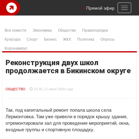
Toggl
Прямой эфир
naviga
Все новости
Экономика
Общество
Правопорядок
Культура
Спорт
Бизнес
ЖКХ
Политика
Опросы
Коронавирус
Реконструкция двух школ
продолжается в Бикинском округе
ОБЩЕСТВО
14:30, 17 июня 2026 года
Так, под капитальный ремонт попала школа села
Лермонтовка. Там уже привели в порядок крышу здания,
отремонтировали зал для проведения мероприятий, окна,
входные группы и спортивную площадку.