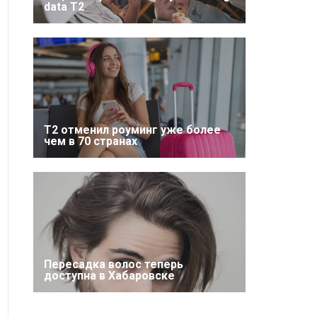
data T2
Т2 отменил роуминг уже более
чем в 70 странах
Пересадка волос теперь
доступна в Хабаровске