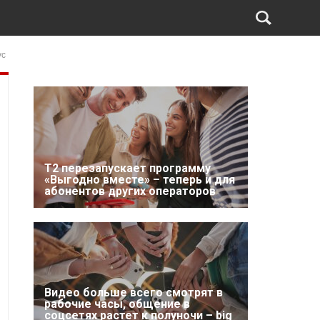
ус
Т2 перезапускает программу
«Выгодно вместе» – теперь и для
абонентов других операторов
Видео больше всего смотрят в
рабочие часы, общение в
соцсетях растет к полуночи – big