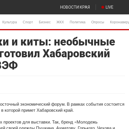
НОВОСТИ КРАЯ
LIVE
Культура
Спорт
Бизнес
ЖКХ
Политика
Опросы
Коронавир
и и киты: необычные
готовил Хабаровский
 ВЭФ
Восточный экономический форум. В рамках события состоится
 в которой примет Хабаровский край.
ых проектов для выставки. Так, бренд «Молодежь
ей своей одежды Пушкина, Ахматову, Горького, Чехова и