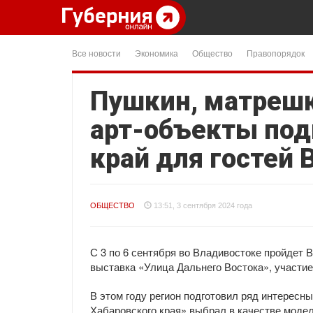
Все новости
Экономика
Общество
Правопорядок
Пушкин, матрешк
арт-объекты под
край для гостей
ОБЩЕСТВО
13:51, 3 сентября 2024 года
С 3 по 6 сентября во Владивостоке пройдет 
выставка «Улица Дальнего Востока», участие
В этом году регион подготовил ряд интересн
Хабаровского края» выбрал в качестве модел