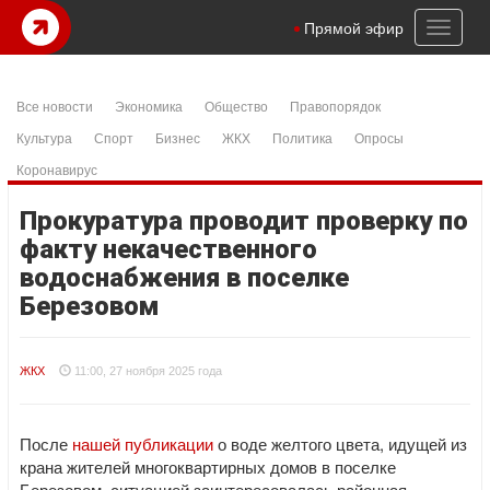
Toggl
Прямой эфир
naviga
Все новости
Экономика
Общество
Правопорядок
Культура
Спорт
Бизнес
ЖКХ
Политика
Опросы
Коронавирус
Прокуратура проводит проверку по
факту некачественного
водоснабжения в поселке
Березовом
ЖКХ
11:00, 27 ноября 2025 года
После
нашей публикации
о воде желтого цвета, идущей из
крана жителей многоквартирных домов в поселке
Березовом, ситуацией заинтересовалась районная