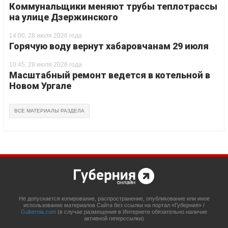
Коммунальщики меняют трубы теплотрассы
на улице Дзержинского
14:00, 28 июля 2026 года
Горячую воду вернут хабаровчанам 29 июля
10:45, 28 июля 2026 года
Масштабный ремонт ведется в котельной в
Новом Ургале
ВСЕ МАТЕРИАЛЫ РАЗДЕЛА
Не допускается копирование, распространение, опубликование или иное
использование материалов Сайта без ссылки на портал «Губерния» /
Gubernia.com
(в случае размещения в Интернете обязательно наличие
активной гиперссылки)