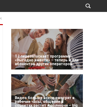
ус
Т2 перезапускает программу
«Выгодно вместе» – теперь и для
абонентов других операторов
Видео больше всего смотрят в
рабочие часы, общение в
соцсетях растет к полуночи – big