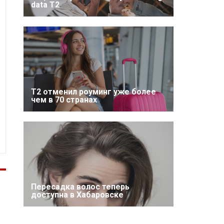
data T2
Т2 отменил роуминг уже более
чем в 70 странах
Пересадка волос теперь
доступна в Хабаровске