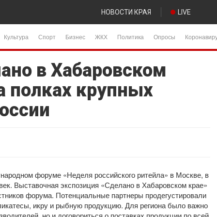
НОВОСТИ КРАЯ
LIVE
Культура
Спорт
Бизнес
ЖКХ
Политика
Опросы
Коронавир
ано в Хабаровском
а полках крупных
России
ународном форуме «Неделя российского ритейла» в Москве, в
овек. Выставочная экспозиция «Сделано в Хабаровском крае»
стников форума. Потенциальные партнеры продегустировали
еликатесы, икру и рыбную продукцию. Для региона было важно
зводителей, но и договориться о поставках продукции по всей