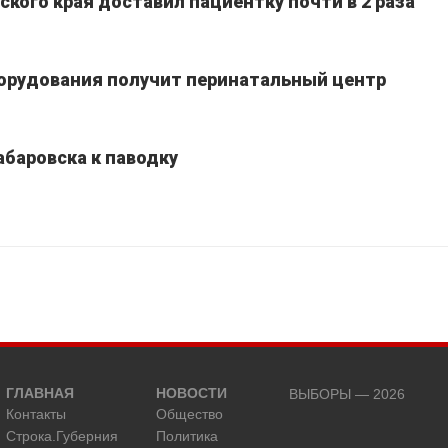
кого края доставил пациентку почти в 2 раза
борудования получит перинатальный центр
абаровска к паводку
ГЛАВНАЯ
НОВОСТИ
ВЫБОРЫ — 2026
Контакты
Общество
Строка.Губерния
Политика