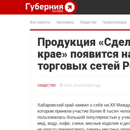
Все новости
Экономика
Общество
Правопорядок
Продукция «Сдел
крае» появится н
торговых сетей 
ОБЩЕСТВО
10:16, 29 июня 2026 года
Хабаровский край заявил о себе на XII Межд
котором приняли участие более 8 тысяч чел
пользовалась большой популярностью у уча
мед, воду, кофе, снеки, мясные изделия и д
не просто презентовать товары местных прои