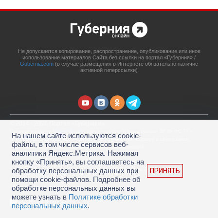
Не допускается копирование, распространение, опубликование или иное
использование материалов Сайта без ссылки на портал «Губерния» /
Gubernia.com
(в случае размещения в Интернете обязательно наличие
активной гиперссылки)
© 2014 - 2026 Портал «Губерния»
Сетевое издание
Gubernia.com
, свидетельство о регистрации ЭЛ № ФС 77 –
На нашем сайте используются cookie-
67908 выдано 06.12.2016 Федеральной службой по надзору в сфере связи,
файлы, в том числе сервисов веб-
информационных технологий и массовых коммуникаций.
аналитики Яндекс.Метрика. Нажимая
Учредитель: ООО «Губерния Он-лайн»
кнопку «Принять», вы соглашаетесь на
Главный редактор: Гатаулина А.С.
обработку персональных данных при
ПРИНЯТЬ
Телефон редакции: (4212) 45-88-45, адрес электронной почты:
portal@gubernia.com
помощи cookie-файлов. Подробнее об
18+
обработке персональных данных вы
можете узнать в
Политике обработки
персональных данных
.