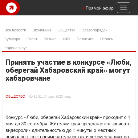
Toggl
Прямой эфир
naviga
Все новости
Экономика
Общество
Правопорядок
Культура
Спорт
Бизнес
ЖКХ
Политика
Опросы
Коронавирус
Принять участие в конкурсе «Люби,
оберегай Хабаровский край» могут
хабаровчане
ОБЩЕСТВО
16:51, 24 мая 2023 года
Конкурс «Люби, оберегай Хабаровский край» проходит с 1
мая до 30 сентября. Жителям края предлагается записать
видеоролик длительностью до 1 минуты о местных
природных достопримечательностях и рекомендациях по