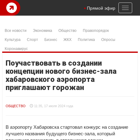
Toggl
Прямой эфир
naviga
Все новости
Экономика
Общество
Правопорядок
Культура
Спорт
Бизнес
ЖКХ
Политика
Опросы
Коронавирус
Поучаствовать в создании
концепции нового бизнес-зала
хабаровского аэропорта
приглашают горожан
ОБЩЕСТВО
11:35, 17 июля 2024 года
В аэропорту Хабаровска стартовал конкурс на создание
лучшего названия будущего бизнес-зала, который
планируют разместить в строящемся здании