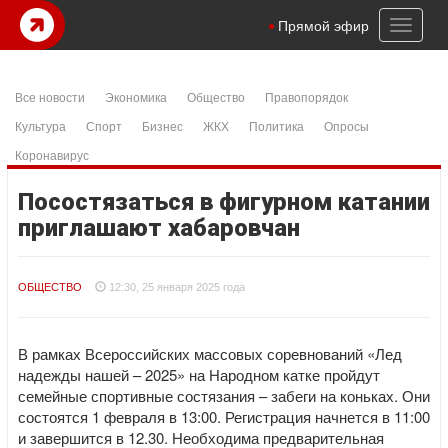
Toggl
Прямой эфир
naviga
Все новости
Экономика
Общество
Правопорядок
Культура
Спорт
Бизнес
ЖКХ
Политика
Опросы
Коронавирус
Посостязаться в фигурном катании
приглашают хабаровчан
ОБЩЕСТВО
12:30, 25 января 2025 года
В рамках Всероссийских массовых соревнований «Лед
надежды нашей – 2025» на Народном катке пройдут
семейные спортивные состязания – забеги на коньках. Они
состоятся 1 февраля в 13:00. Регистрация начнется в 11:00
и завершится в 12.30. Необходима предварительная