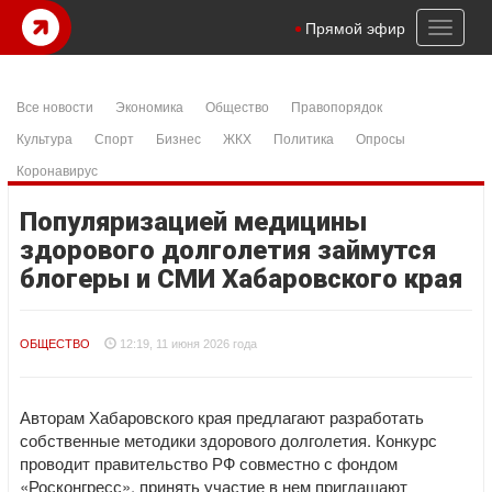
Toggl
Прямой эфир
naviga
Все новости
Экономика
Общество
Правопорядок
Культура
Спорт
Бизнес
ЖКХ
Политика
Опросы
Коронавирус
Популяризацией медицины
здорового долголетия займутся
блогеры и СМИ Хабаровского края
ОБЩЕСТВО
12:19, 11 июня 2026 года
Авторам Хабаровского края предлагают разработать
собственные методики здорового долголетия. Конкурс
проводит правительство РФ совместно с фондом
«Росконгресс», принять участие в нем приглашают