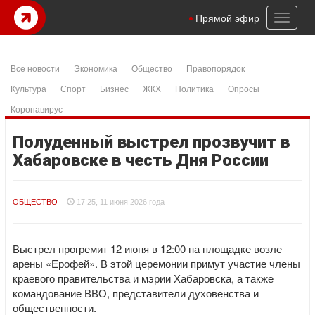
Toggl
Прямой эфир
naviga
Все новости
Экономика
Общество
Правопорядок
Культура
Спорт
Бизнес
ЖКХ
Политика
Опросы
Коронавирус
Полуденный выстрел прозвучит в
Хабаровске в честь Дня России
ОБЩЕСТВО
17:25, 11 июня 2026 года
Выстрел прогремит 12 июня в 12:00 на площадке возле
арены «Ерофей». В этой церемонии примут участие члены
краевого правительства и мэрии Хабаровска, а также
командование ВВО, представители духовенства и
общественности.