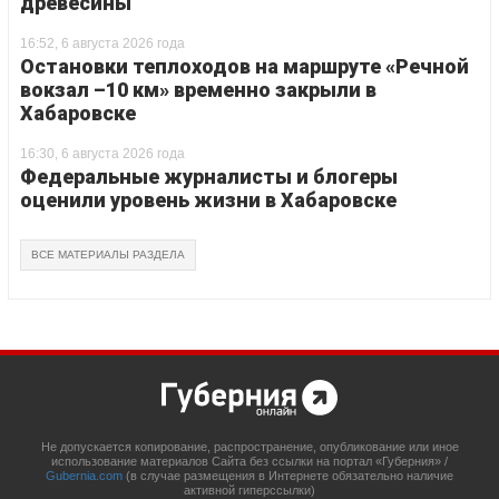
древесины
16:52, 6 августа 2026 года
Остановки теплоходов на маршруте «Речной
вокзал –10 км» временно закрыли в
Хабаровске
16:30, 6 августа 2026 года
Федеральные журналисты и блогеры
оценили уровень жизни в Хабаровске
ВСЕ МАТЕРИАЛЫ РАЗДЕЛА
Не допускается копирование, распространение, опубликование или иное
использование материалов Сайта без ссылки на портал «Губерния» /
Gubernia.com
(в случае размещения в Интернете обязательно наличие
активной гиперссылки)