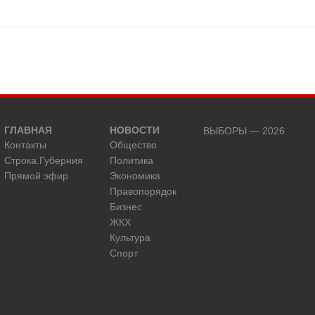
ГЛАВНАЯ
НОВОСТИ
ВЫБОРЫ — 2026
Контакты
Общество
Строка.Губерния
Политика
Прямой эфир
Экономика
Правопорядок
Бизнес
ЖКХ
Культура
Спорт