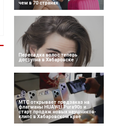
чем в 70 странах
Пересадка волос теперь
доступна в Хабаровске
МТС открывает предзаказ на
флагманы HUAWEI Pura90s и
старт продаж новых наушников-
клипс в Хабаровском крае