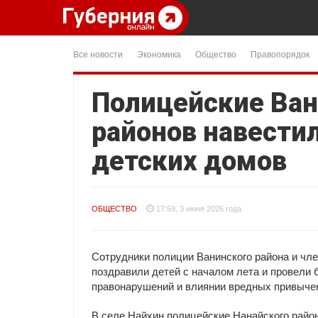
Все новости
Экономика
Общество
Правопорядок
Полицейские Ван
районов навести
детских домов
ОБЩЕСТВО
17:59, 3 июня 2026 года
Сотрудники полиции Ванинского района и чле
поздравили детей с началом лета и провели 
правонарушений и влиянии вредных привычек
В селе Найхин полицейские Нанайского райо