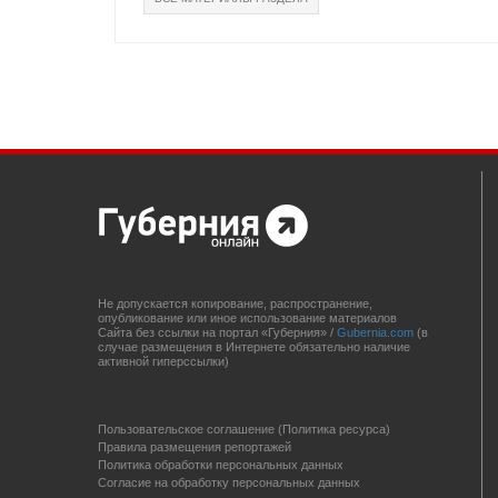
Не допускается копирование, распространение,
опубликование или иное использование материалов
Сайта без ссылки на портал «Губерния» /
Gubernia.com
(в
случае размещения в Интернете обязательно наличие
активной гиперссылки)
Пользовательское соглашение (Политика ресурса)
Правила размещения репортажей
Политика обработки персональных данных
Согласие на обработку персональных данных