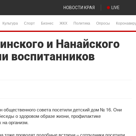
НОВОСТИ КРАЯ
LIVE
Культура
Спорт
Бизнес
ЖКХ
Политика
Опросы
Коронавир
инского и Нанайского
ли воспитанников
н общественного совета посетили детский дом № 16. Они
беседы о здоровом образе жизни, профилактике
 на организм.
на тоже проводят подобные встречи – сотрудники посетили