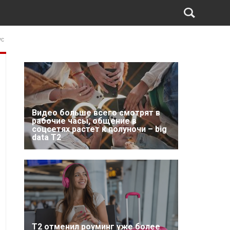
ус
Видео больше всего смотрят в
рабочие часы, общение в
соцсетях растет к полуночи – big
data T2
Т2 отменил роуминг уже более