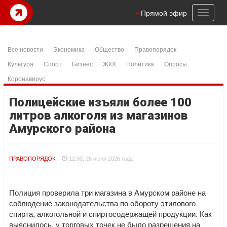
Toggl
Прямой эфир
naviga
Все новости
Экономика
Общество
Правопорядок
Культура
Спорт
Бизнес
ЖКХ
Политика
Опросы
Коронавирус
Полицейские изъяли более 100
литров алкоголя из магазинов
Амурского района
ПРАВОПОРЯДОК
12:00, 26 июня 2026 года
Полиция проверила три магазина в Амурском районе на
соблюдение законодательства по обороту этилового
спирта, алкогольной и спиртосодержащей продукции. Как
выяснилось, у торговых точек не было разрешения на