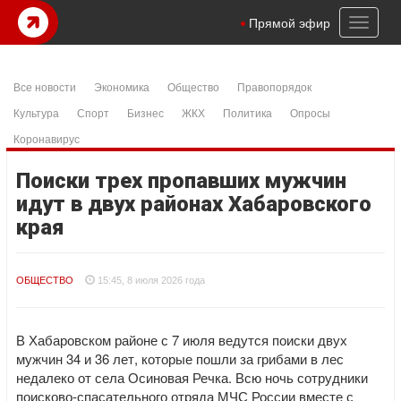
Toggl
Прямой эфир
naviga
Все новости
Экономика
Общество
Правопорядок
Культура
Спорт
Бизнес
ЖКХ
Политика
Опросы
Коронавирус
Поиски трех пропавших мужчин
идут в двух районах Хабаровского
края
ОБЩЕСТВО
15:45, 8 июля 2026 года
В Хабаровском районе с 7 июля ведутся поиски двух
мужчин 34 и 36 лет, которые пошли за грибами в лес
недалеко от села Осиновая Речка. Всю ночь сотрудники
поисково-спасательного отряда МЧС России вместе с