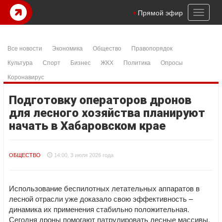
Toggl
Прямой эфир
naviga
Все новости
Экономика
Общество
Правопорядок
Культура
Спорт
Бизнес
ЖКХ
Политика
Опросы
Коронавирус
Подготовку операторов дронов
для лесного хозяйства планируют
начать в Хабаровском крае
ОБЩЕСТВО
14:00, 3 июля 2026 года
Использование беспилотных летательных аппаратов в
лесной отрасли уже доказало свою эффективность –
динамика их применения стабильно положительная.
Сегодня дроны помогают патрулировать лесные массивы,