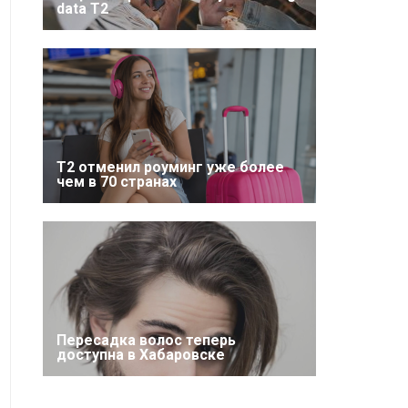
data T2
Т2 отменил роуминг уже более
чем в 70 странах
Пересадка волос теперь
доступна в Хабаровске