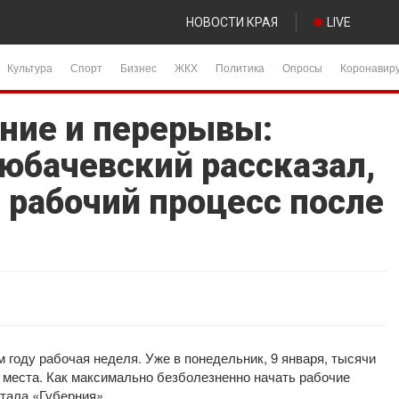
НОВОСТИ КРАЯ
LIVE
Культура
Спорт
Бизнес
ЖКХ
Политика
Опросы
Коронавир
ние и перерывы:
Любачевский рассказал,
 рабочий процесс после
 году рабочая неделя. Уже в понедельник, 9 января, тысячи
 места. Как максимально безболезненно начать рабочие
тала «Губерния».