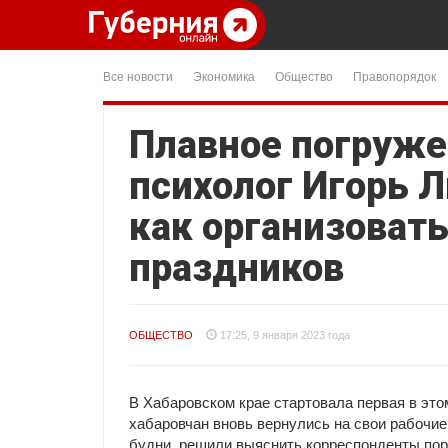
Все новости
Экономика
Общество
Правопорядок
Плавное погруже
психолог Игорь 
как организовать
праздников
ОБЩЕСТВО
17:25, 9 января 2023 года
В Хабаровском крае стартовала первая в этом
хабаровчан вновь вернулись на свои рабочие
будни, решили выяснить корреспонденты пор