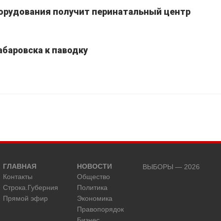
борудования получит перинатальный центр
абаровска к паводку
ГЛАВНАЯ
НОВОСТИ
ВЫБОРЫ — 2026
Контакты
Общество
Строка.Губерния
Политика
Прямой эфир
Экономика
Правопорядок
Бизнес