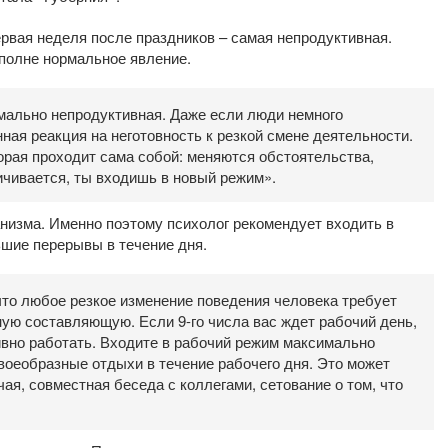
рвая неделя после праздников – самая непродуктивная.
вполне нормальное явление.
мально непродуктивная. Даже если люди немного
нная реакция на неготовность к резкой смене деятельности.
орая проходит сама собой: меняются обстоятельства,
ичивается, ты входишь в новый режим».
анизма. Именно поэтому психолог рекомендует входить в
ьшие перерывы в течение дня.
что любое резкое изменение поведения человека требует
ную составляющую. Если 9-го числа вас ждет рабочий день,
ивно работать. Входите в рабочий режим максимально
воеобразные отдыхи в течение рабочего дня. Это может
ая, совместная беседа с коллегами, сетование о том, что