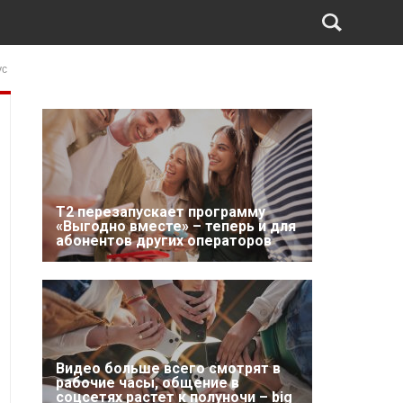
ус
Т2 перезапускает программу
«Выгодно вместе» – теперь и для
абонентов других операторов
Видео больше всего смотрят в
рабочие часы, общение в
соцсетях растет к полуночи – big