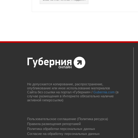
Не допускается копирование, распространение,
опубликование или иное использование материалов
Сайта без ссылки на портал «Губерния» /
Gubernia.com
(в
случае размещения в Интернете обязательно наличие
активной гиперссылки)
Пользовательское соглашение (Политика ресурса)
Правила размещения репортажей
Политика обработки персональных данных
Согласие на обработку персональных данных