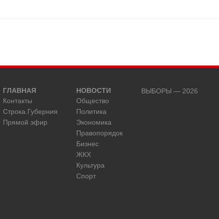
ГЛАВНАЯ
НОВОСТИ
ВЫБОРЫ — 2026
Контакты
Общество
Строка.Губерния
Политика
Прямой эфир
Экономика
Правопорядок
Бизнес
ЖКХ
Культура
Спорт