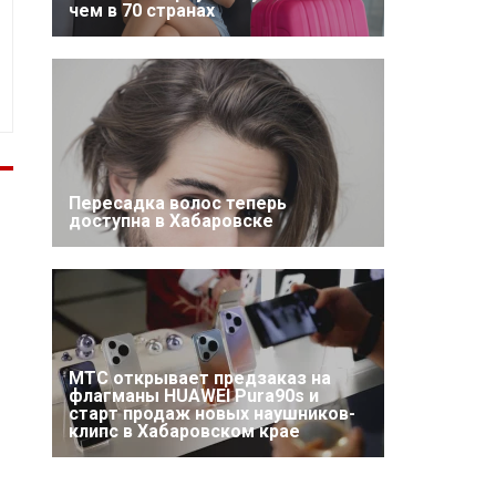
чем в 70 странах
Пересадка волос теперь
доступна в Хабаровске
МТС открывает предзаказ на
флагманы HUAWEI Pura90s и
старт продаж новых наушников-
клипс в Хабаровском крае