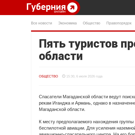
Все новости
Экономика
Общество
Правопорядок
Пять туристов п
области
ОБЩЕСТВО
15:30, 6 июля 2026 года
Спасатели Магаданской области ведут поиски
рекам Иганджа и Армань, однако в назначен
Магаданской области.
К месту предполагаемого нахождения группы
беспилотной авиации. Для усиления наземной
авиационно-спасательного центра. На его бо