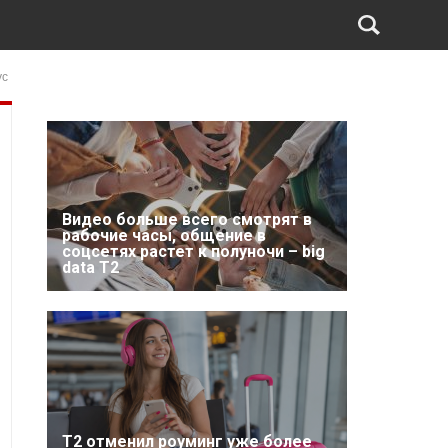
ус
Видео больше всего смотрят в
рабочие часы, общение в
соцсетях растет к полуночи – big
data T2
Т2 отменил роуминг уже более