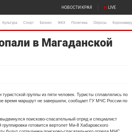
НОВОСТИ КРАЯ
LIVE
Культура
Спорт
Бизнес
ЖКХ
Политика
Опросы
Коронавир
ропали в Магаданской
 туристской группы из пяти человек. Туристы сплавлялись по
ное время маршрут не завершили, сообщает ГУ МЧС России по
 выдвинулся поисково-спасательный отряд и специалист
 группировки готовится вертолет Ми-8 Хабаровского
рту будут сотрудники поисково-спасательного отряда МЧС.