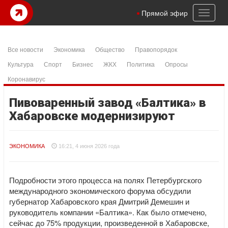
Toggl
Прямой эфир
naviga
Все новости
Экономика
Общество
Правопорядок
Культура
Спорт
Бизнес
ЖКХ
Политика
Опросы
Коронавирус
Пивоваренный завод «Балтика» в
Хабаровске модернизируют
ЭКОНОМИКА
16:21, 4 июня 2026 года
Подробности этого процесса на полях Петербургского
международного экономического форума обсудили
губернатор Хабаровского края Дмитрий Демешин и
руководитель компании «Балтика». Как было отмечено,
сейчас до 75% продукции, произведенной в Хабаровске,