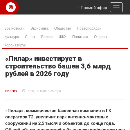
Toggl
Прямой эфир
naviga
Все новости
Экономика
Общество
Правопорядок
Культура
Спорт
Бизнес
ЖКХ
Политика
Опросы
Коронавирус
«Пилар» инвестирует в
строительство башен 3,6 млрд
рублей в 2026 году
БИЗНЕС
14:58, 25 мая 2026 года
«Пилар», коммерческая башенная компания в ГК
оператора Т2, увеличит парк антенно-мачтовых
сооружений на 2,5 тысячи объектов до конца года.
Общий объем инвестиций в башенную инфраструктуру