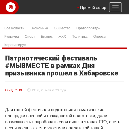
Toggl
Прямой эфир
naviga
Все новости
Экономика
Общество
Правопорядок
Культура
Спорт
Бизнес
ЖКХ
Политика
Опросы
Коронавирус
Патриотический фестиваль
#МЫВМЕСТЕ в рамках Дня
призывника прошел в Хабаровске
ОБЩЕСТВО
13:50, 23 мая 2023 года
Для гостей фестиваля подготовили тематические
площадки военной и гражданской подготовки, дали
возможность попробовать свои силы в этапах ГТО, спеть
песни военных лет и угостили солдатской кашей.