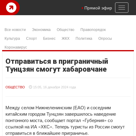
Toggl
Прямой эфир
naviga
Все новости
Экономика
Общество
Правопорядок
Культура
Спорт
Бизнес
ЖКХ
Политика
Опросы
Коронавирус
Отправиться в приграничный
Тунцзян смогут хабаровчане
ОБЩЕСТВО
15:05, 16 декабря 2024 года
Между селом Нижнеленинским (ЕАО) и соседним
китайским городом Тунцзян завершилось наведение
понтонного моста, сообщает портал «Губерния» со
ссылкой на ИА «ХКС». Теперь туристы из России смогут
отправиться в ближайшее приграничье.