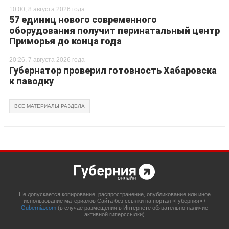
10:00, 8 августа 2026 года
57 единиц нового современного
оборудования получит перинатальный центр
Приморья до конца года
20:26, 7 августа 2026 года
Губернатор проверил готовность Хабаровска
к паводку
ВСЕ МАТЕРИАЛЫ РАЗДЕЛА
Не допускается копирование, распространение, опубликование или иное
использование материалов Сайта без ссылки на портал «Губерния» /
Gubernia.com
(в случае размещения в Интернете обязательно наличие
активной гиперссылки)