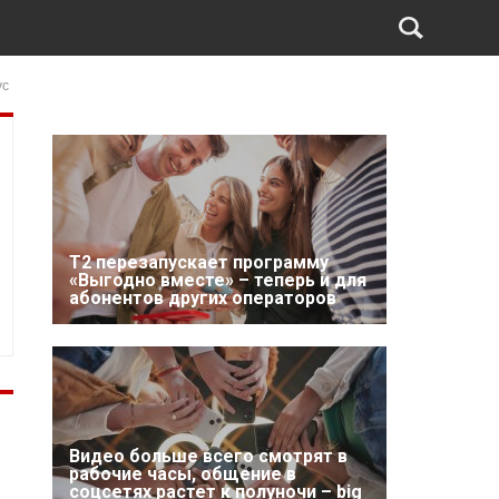
ус
Т2 перезапускает программу
«Выгодно вместе» – теперь и для
абонентов других операторов
Видео больше всего смотрят в
рабочие часы, общение в
соцсетях растет к полуночи – big