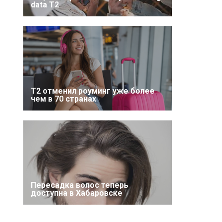
data T2
Т2 отменил роуминг уже более
чем в 70 странах
Пересадка волос теперь
доступна в Хабаровске