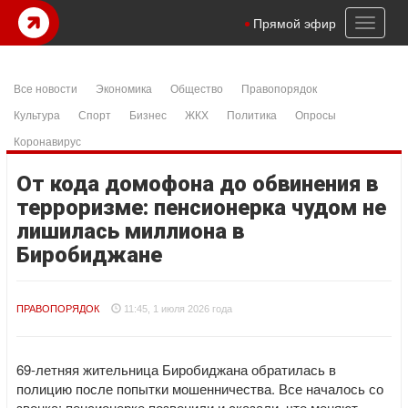
Toggl
Прямой эфир
naviga
Все новости
Экономика
Общество
Правопорядок
Культура
Спорт
Бизнес
ЖКХ
Политика
Опросы
Коронавирус
От кода домофона до обвинения в
терроризме: пенсионерка чудом не
лишилась миллиона в
Биробиджане
ПРАВОПОРЯДОК
11:45, 1 июля 2026 года
69-летняя жительница Биробиджана обратилась в
полицию после попытки мошенничества. Все началось со
звонка: пенсионерке позвонили и сказали, что меняют