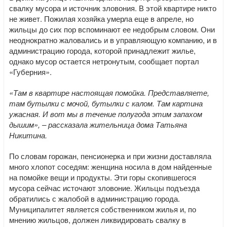
свалку мусора и источник зловония. В этой квартире никто
не живет. Пожилая хозяйка умерла еще в апреле, но
жильцы до сих пор вспоминают ее недобрым словом. Они
неоднократно жаловались и в управляющую компанию, и в
администрацию города, которой принадлежит жилье,
однако мусор остается нетронутым, сообщает портал
«Губерния».
«Там в квартире настоящая помойка. Представляете,
там бутылки с мочой, бутылки с калом. Там картина
ужасная. И вот мы в течение полугода этим запахом
дышим», – рассказала жительница дома Татьяна
Никитина.
По словам горожан, пенсионерка и при жизни доставляла
много хлопот соседям: женщина носила в дом найденные
на помойке вещи и продукты. Эти горы скопившегося
мусора сейчас источают зловоние. Жильцы подъезда
обратились с жалобой в администрацию города.
Муниципалитет является собственником жилья и, по
мнению жильцов, должен ликвидировать свалку в