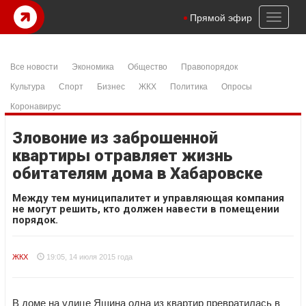
Toggl
Прямой эфир
naviga
Все новости
Экономика
Общество
Правопорядок
Культура
Спорт
Бизнес
ЖКХ
Политика
Опросы
Коронавирус
Зловоние из заброшенной
квартиры отравляет жизнь
обитателям дома в Хабаровске
Между тем муниципалитет и управляющая компания
не могут решить, кто должен навести в помещении
порядок.
ЖКХ
19:05, 14 июля 2015 года
В доме на улице Яшина одна из квартир превратилась в