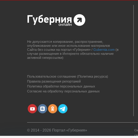
Не допускается копирование, распространение,
опубликование или иное использование материалов
Сайта без ссылки на портал «Губерния» /
Gubernia.com
(в
случае размещения в Интернете обязательно наличие
активной гиперссылки)
Пользовательское соглашение (Политика ресурса)
Правила размещения репортажей
Политика обработки персональных данных
Согласие на обработку персональных данных
© 2014 - 2026 Портал «Губерния»
Св
св