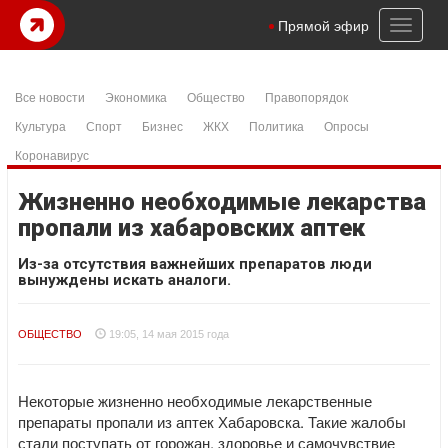
Toggl
Прямой эфир
naviga
Все новости
Экономика
Общество
Правопорядок
Культура
Спорт
Бизнес
ЖКХ
Политика
Опросы
Коронавирус
Жизненно необходимые лекарства
пропали из хабаровских аптек
Из-за отсутствия важнейших препаратов люди
вынуждены искать аналоги.
ОБЩЕСТВО
19:05, 14 мая 2015 года
Некоторые жизненно необходимые лекарственные
препараты пропали из аптек Хабаровска. Такие жалобы
стали поступать от горожан, здоровье и самочувствие