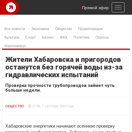
Toggl
Прямой эфир
naviga
Все новости
Экономика
Общество
Правопорядок
Культура
Спорт
Бизнес
ЖКХ
Политика
Опросы
Коронавирус
Жители Хабаровска и пригородов
останутся без горячей воды из-за
гидравлических испытаний
Проверка прочности трубопроводов займет чуть
больше недели.
ОБЩЕСТВО
17:35, 7 сентября 2015 года
Хабаровские энергетики начинают осеннюю проверку
теплосетей, сообщает портал «Губерния» со ссылкой на