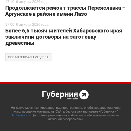
17:10, 6 августа 2026 года
Продолжается ремонт трассы Переяславка –
Аргунское в районе имени Лазо
17:00, 6 августа 2026 года
Более 6,5 тысяч жителей Хабаровского края
заключили договоры на заготовку
древесины
ВСЕ МАТЕРИАЛЫ РАЗДЕЛА
Не допускается копирование, распространение, опубликование или иное
использование материалов Сайта без ссылки на портал «Губерния» /
Gubernia.com
(в случае размещения в Интернете обязательно наличие
активной гиперссылки)