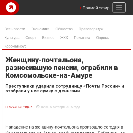
Toggl
Прямой эфир
naviga
Все новости
Экономика
Общество
Правопорядок
Культура
Спорт
Бизнес
ЖКХ
Политика
Опросы
Коронавирус
Женщину-почтальона,
разносившую пенсии, ограбили в
Комсомольске-на-Амуре
Преступники ударили сотрудницу «Почты России» и
отобрали у нее сумку с деньгами.
ПРАВОПОРЯДОК
16:04, 5 октября 2015 года
Нападение на женщину-почтальона произошло сегодня в
Комсомольске-на-Амуре, сообщает портал «Губерния» со