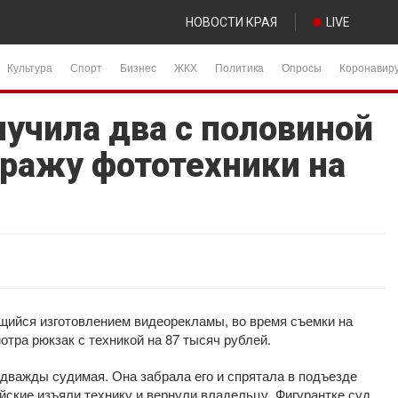
НОВОСТИ КРАЯ
LIVE
Культура
Спорт
Бизнес
ЖКХ
Политика
Опросы
Коронавир
лучила два с половиной
кражу фототехники на
ийся изготовлением видеорекламы, во время съемки на
отра рюкзак с техникой на 87 тысяч рублей.
дважды судимая. Она забрала его и спрятала в подъезде
ские изъяли технику и вернули владельцу. Фигурантке суд