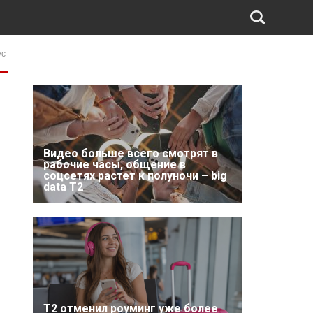
ус
Видео больше всего смотрят в
рабочие часы, общение в
соцсетях растет к полуночи – big
data T2
Т2 отменил роуминг уже более