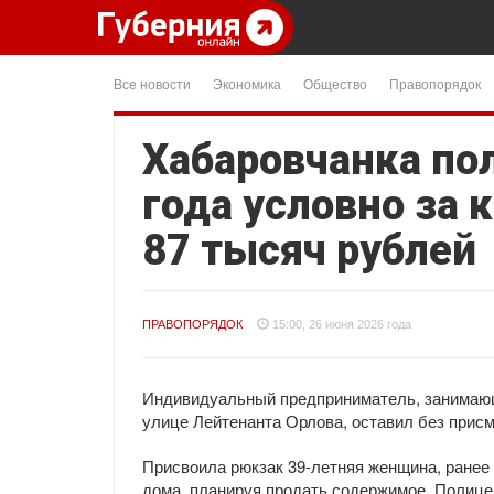
Все новости
Экономика
Общество
Правопорядок
Хабаровчанка по
года условно за 
87 тысяч рублей
ПРАВОПОРЯДОК
15:00, 26 июня 2026 года
Индивидуальный предприниматель, занимающ
улице Лейтенанта Орлова, оставил без присм
Присвоила рюкзак 39-летняя женщина, ранее 
дома, планируя продать содержимое. Полицей