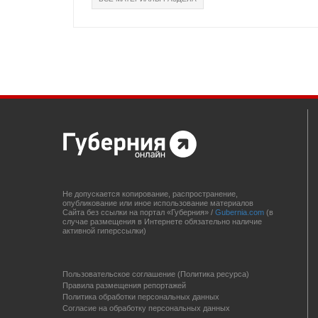
Не допускается копирование, распространение,
опубликование или иное использование материалов
Сайта без ссылки на портал «Губерния» /
Gubernia.com
(в
случае размещения в Интернете обязательно наличие
активной гиперссылки)
Пользовательское соглашение (Политика ресурса)
Правила размещения репортажей
Политика обработки персональных данных
Согласие на обработку персональных данных