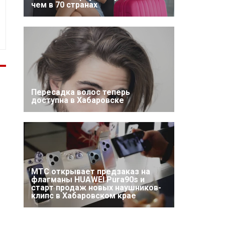
чем в 70 странах
Пересадка волос теперь
доступна в Хабаровске
МТС открывает предзаказ на
флагманы HUAWEI Pura90s и
старт продаж новых наушников-
клипс в Хабаровском крае