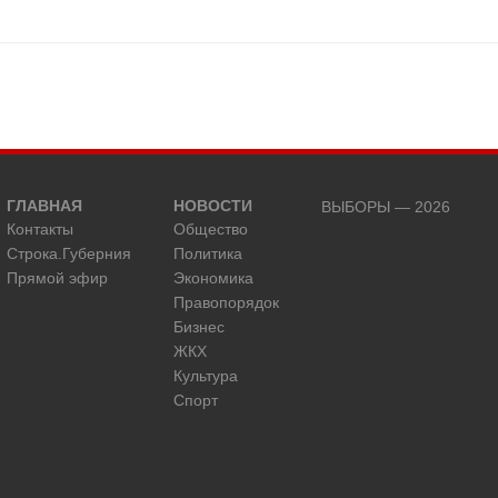
ГЛАВНАЯ
НОВОСТИ
ВЫБОРЫ — 2026
Контакты
Общество
Строка.Губерния
Политика
Прямой эфир
Экономика
Правопорядок
Бизнес
ЖКХ
Культура
Спорт