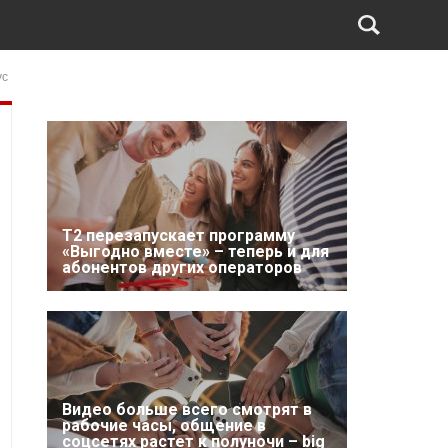
ус
Т2 перезапускает программу
«Выгодно вместе» – теперь и для
абонентов других операторов
Видео больше всего смотрят в
рабочие часы, общение в
соцсетях растет к полуночи – big