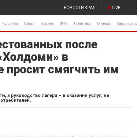
НОВОСТИ КРАЯ
LIVE
Культура
Спорт
Бизнес
ЖКХ
Политика
Опросы
Коронавир
естованных после
 «Холдоми» в
е просит смягчить им
, а руководство лагеря – в оказании услуг, не
отребителей.