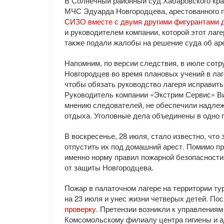
В Солнечный районный суд Хабаровского кра
МЧС Эдуарда Новгородцева, арестованного 
СИЗО вместе с двумя другими фигурантами 
и руководителем компании, которой этот лаг
также подали жалобы на решение суда об ар
Напомним, по версии следствия, в июле сот
Новгородцев во время плановых учений в лаг
чтобы обязать руководство лагеря исправить
Руководитель компании «Экстрим Сервис» Ви
мнению следователей, не обеспечили надлежа
отдыха. Уголовные дела объединены в одно 
В воскресенье, 28 июля, стало известно, чт
отпустить их под домашний арест. Помимо пр
именно норму правил пожарной безопасности
от защиты Новгородцева.
Пожар в палаточном лагере на территории т
на 23 июля и унес жизни четверых детей. По
проверку
. Претензии возникли к управления
Комсомольскому филиалу центра гигиены и а