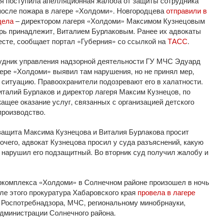
я поступила апелляционная жалоба от защиты сотрудника
после пожара в лагере «Холдоми». Новгородцева
отправили в
дела
– директором лагеря «Холдоми» Максимом Кузнецовым
ерь принадлежит, Виталием Бурлаковым. Ранее их адвокаты
есте, сообщает портал «Губерния» со ссылкой на
ТАСС
.
рудник управления надзорной деятельности ГУ МЧС Эдуард
ере «Холдоми» выявил там нарушения, но не принял мер,
 ситуацию. Правоохранители подозревают его в халатности.
талий Бурлаков и директор лагеря Максим Кузнецов, по
щее оказание услуг, связанных с организацией детского
производство.
о защита Максима Кузнецова и Виталия Бурлакова просит
очего, адвокат Кузнецова просил у суда разъяснений, какую
 нарушил его подзащитный. Во вторник суд получил жалобу и
уркомплекса «Холдоми» в Солнечном районе произошел в ночь
сле этого прокуратура Хабаровского края
провела в лагере
м Роспотребнадзора, МЧС, региональному минобрнауки,
дминистрации Солнечного района.