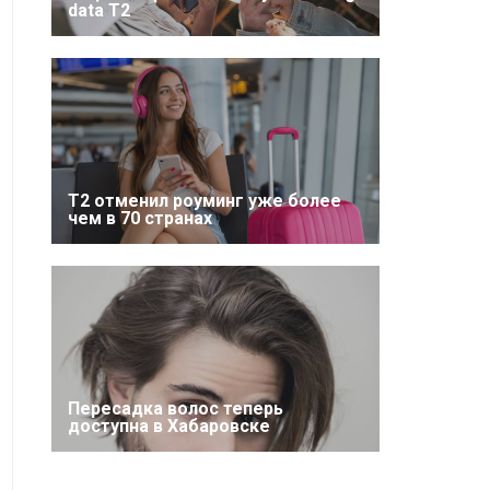
data T2
Т2 отменил роуминг уже более
чем в 70 странах
Пересадка волос теперь
доступна в Хабаровске