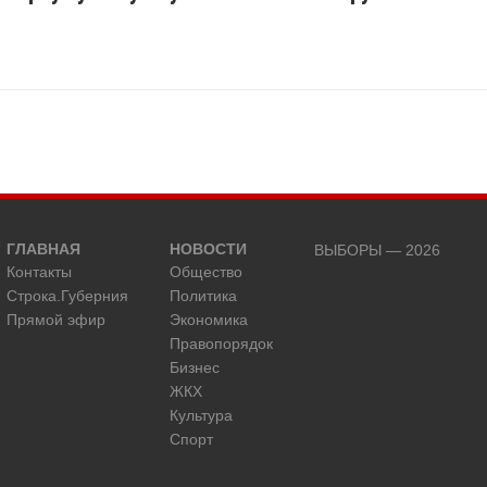
ГЛАВНАЯ
НОВОСТИ
ВЫБОРЫ — 2026
Контакты
Общество
Строка.Губерния
Политика
Прямой эфир
Экономика
Правопорядок
Бизнес
ЖКХ
Культура
Спорт