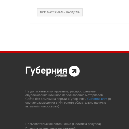
ВСЕ МАТЕРИАЛЫ РАЗДЕЛА
Не допускается копирование, распространение,
опубликование или иное использование материалов
Сайта без ссылки на портал «Губерния» /
Gubernia.com
(в
случае размещения в Интернете обязательно наличие
активной гиперссылки)
Пользовательское соглашение (Политика ресурса)
Правила размещения репортажей