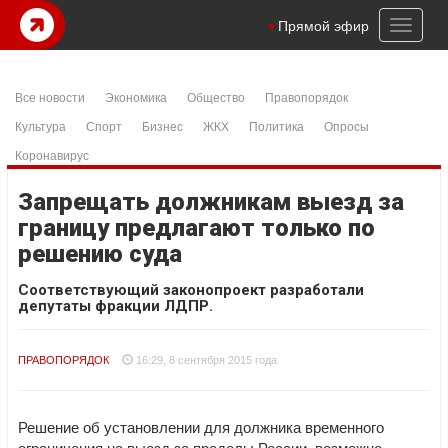
Toggl
Прямой эфир
naviga
Все новости
Экономика
Общество
Правопорядок
Культура
Спорт
Бизнес
ЖКХ
Политика
Опросы
Коронавирус
Запрещать должникам выезд за
границу предлагают только по
решению суда
Соответствующий законопроект разработали
депутаты фракции ЛДПР.
ПРАВОПОРЯДОК
16:29, 8 сентября 2015 года
Решение об установлении для должника временного
ограничения на выезд за пределы России, возможно,