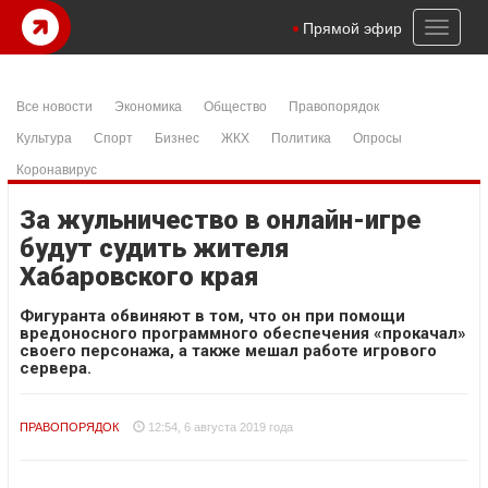
Toggl
Прямой эфир
naviga
Все новости
Экономика
Общество
Правопорядок
Культура
Спорт
Бизнес
ЖКХ
Политика
Опросы
Коронавирус
За жульничество в онлайн-игре
будут судить жителя
Хабаровского края
Фигуранта обвиняют в том, что он при помощи
вредоносного программного обеспечения «прокачал»
своего персонажа, а также мешал работе игрового
сервера.
ПРАВОПОРЯДОК
12:54, 6 августа 2019 года