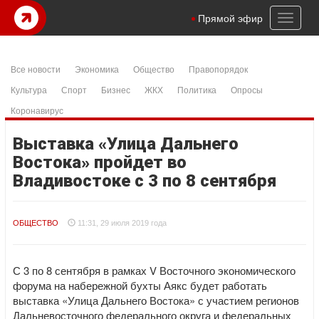
Toggl
Прямой эфир
naviga
Все новости
Экономика
Общество
Правопорядок
Культура
Спорт
Бизнес
ЖКХ
Политика
Опросы
Коронавирус
Выставка «Улица Дальнего
Востока» пройдет во
Владивостоке с 3 по 8 сентября
ОБЩЕСТВО
11:31, 29 июля 2019 года
С 3 по 8 сентября в рамках V Восточного экономического
форума на набережной бухты Аякс будет работать
выставка «Улица Дальнего Востока» с участием регионов
Дальневосточного федерального округа и федеральных