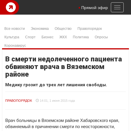
Toggl
Прямой эфир
naviga
Все новости
Экономика
Общество
Правопорядок
Культура
Спорт
Бизнес
ЖКХ
Политика
Опросы
Коронавирус
В смерти недолеченного пациента
обвиняют врача в Вяземском
районе
Медику грозит до трех лет лишения свободы.
ПРАВОПОРЯДОК
14:01, 1 июня 2015 года
Врач больницы в Вяземском районе Хабаровского края,
обвиняемый в причинении смерти по неосторожности,