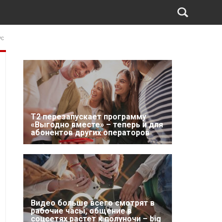
ус
Т2 перезапускает программу
«Выгодно вместе» – теперь и для
абонентов других операторов
Видео больше всего смотрят в
рабочие часы, общение в
соцсетях растет к полуночи – big