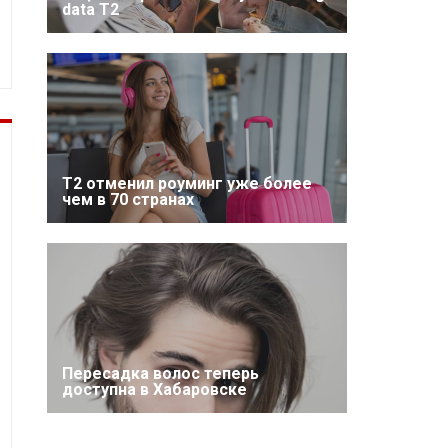
data T2
Т2 отменил роуминг уже более
чем в 70 странах
Пересадка волос теперь
доступна в Хабаровске