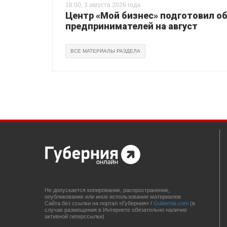
18:00, 3 августа 2026 года
Центр «Мой бизнес» подготовил о
предпринимателей на август
ВСЕ МАТЕРИАЛЫ РАЗДЕЛА
Не допускается копирование, распространение,
опубликование или иное использование материалов
Сайта без ссылки на портал «Губерния» /
Gubernia.com
(в
случае размещения в Интернете обязательно наличие
активной гиперссылки)